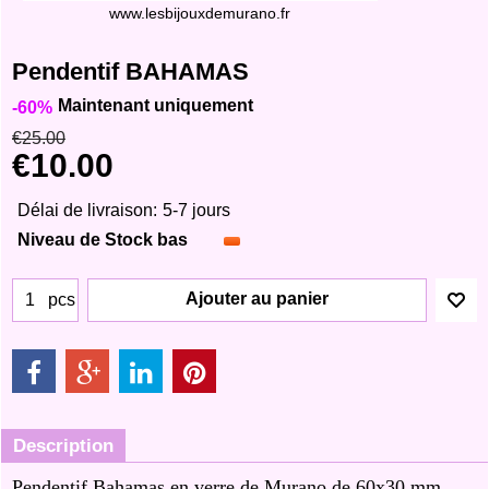
www.lesbijouxdemurano.fr
Pendentif BAHAMAS
Maintenant uniquement
-60%
€
25.00
€
10.00
Délai de livraison:
5-7 jours
Niveau de Stock bas
Ajouter au panier
pcs
Description
Pendentif Bahamas en verre de Murano de 60x30 mm