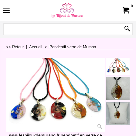
0
<< Retour
|
Accueil
>
Pendentif verre de Murano
www.lesbijouxdemurano.fr pendnetif en verre de